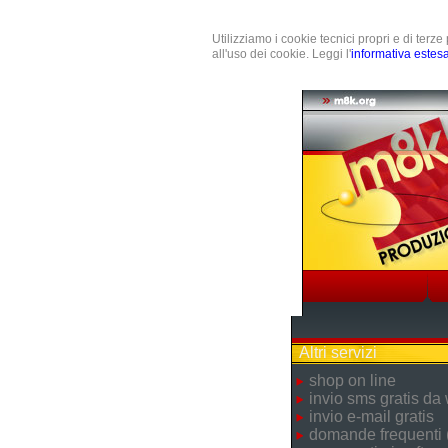
Utilizziamo i cookie tecnici propri e di terz
all'uso dei cookie. Leggi l'
informativa estes
Altri servizi
shop on line
invio sms gratis da
invio e-mail gratis
domande frequenti