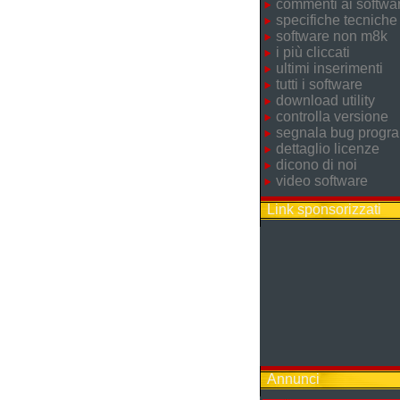
commenti ai softwa
specifiche tecniche
software non m8k
i più cliccati
ultimi inserimenti
tutti i software
download utility
controlla versione
segnala bug prog
dettaglio licenze
dicono di noi
video software
Link sponsorizzati
Annunci