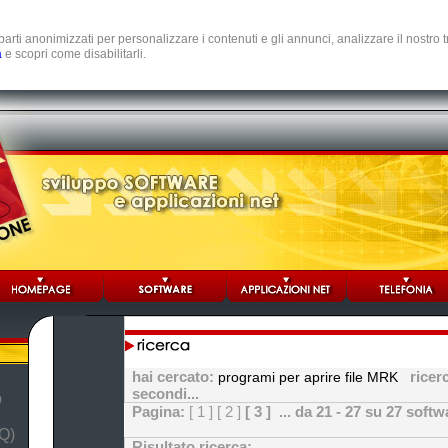
e parti anonimizzati per personalizzare i contenuti e gli annunci, analizzare il nostro
a
e scopri come disabilitarli.
hai cercato:
ricerc
programi per aprire file MRK
secondi...
b
Pagina:
[ 1 ]
[ 2 ]
[ 3 ]
... da 21 - 27 su 27 softw
Q)
Risultato ricerca: