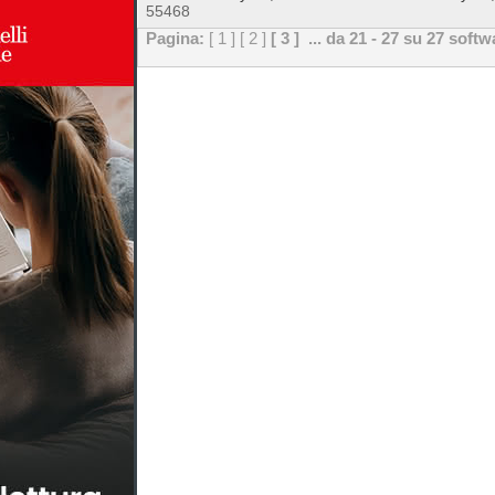
55468
Pagina:
[ 1 ]
[ 2 ]
[ 3 ]
... da 21 - 27 su 27 softw