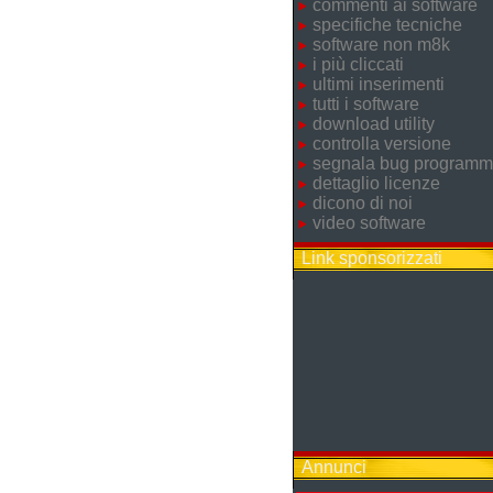
commenti ai software
specifiche tecniche
software non m8k
i più cliccati
ultimi inserimenti
tutti i software
download utility
controlla versione
segnala bug program
dettaglio licenze
dicono di noi
video software
Link sponsorizzati
Annunci