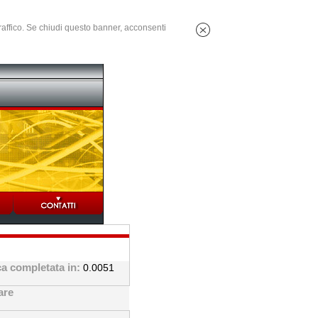
 traffico. Se chiudi questo banner, acconsenti
a completata in:
0.0051
are