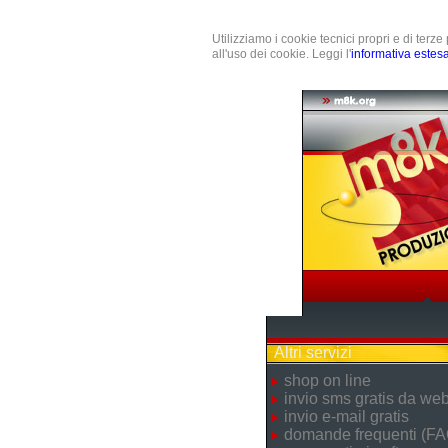
Utilizziamo i cookie tecnici propri e di terz
all'uso dei cookie. Leggi l'
informativa estes
Altri servizi
shop on line
invio sms gratis da we
invio e-mail gratis
domande frequenti (FA