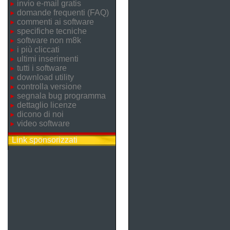
invio e-mail gratis
domande frequenti (FAQ)
commenti ai software
specifiche tecniche
software non m8k
i più cliccati
ultimi inserimenti
tutti i software
download utility
controlla versione
segnala bug programma
dettaglio licenze
dicono di noi
video software
Link sponsorizzati