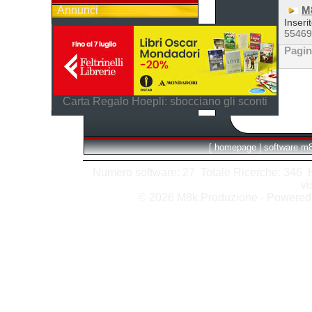
Annunci
M
Inseri
5546
Pagi
Carta Regalo Hoepli: sbocciano gli sconti
[
homepage
|
software m
Numero software: 27 Totale Ricerche: 346 Hit
vi
© 2026 M8k Produzione - Powere