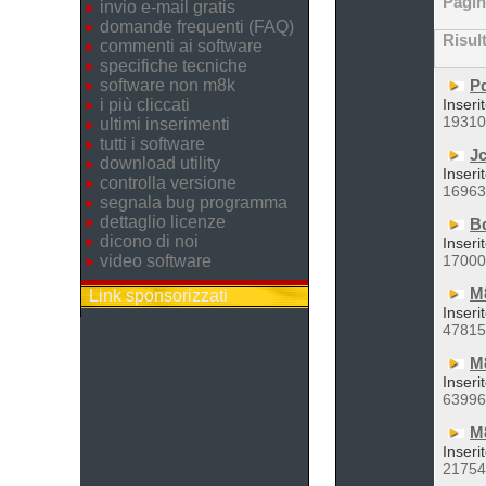
Pagi
invio e-mail gratis
domande frequenti (FAQ)
Risul
commenti ai software
specifiche tecniche
software non m8k
P
i più cliccati
Inseri
1931
ultimi inserimenti
tutti i software
Jc
download utility
Inseri
controlla versione
1696
segnala bug programma
dettaglio licenze
B
dicono di noi
Inseri
video software
1700
M
Link sponsorizzati
Inseri
4781
M
Inseri
6399
M
Inseri
2175