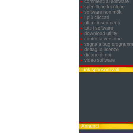
commenti ai software
specifiche tecniche
software non m8k
i più cliccati
ultimi inserimenti
tutti i software
download utility
controlla versione
segnala bug program
dettaglio licenze
dicono di noi
video software
Link sponsorizzati
Annunci