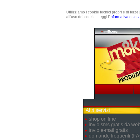
Utilizziamo i cookie tecnici propri e di terz
all'uso dei cookie. Leggi l'
informativa estes
Altri servizi
shop on line
invio sms gratis da we
invio e-mail gratis
domande frequenti (FA