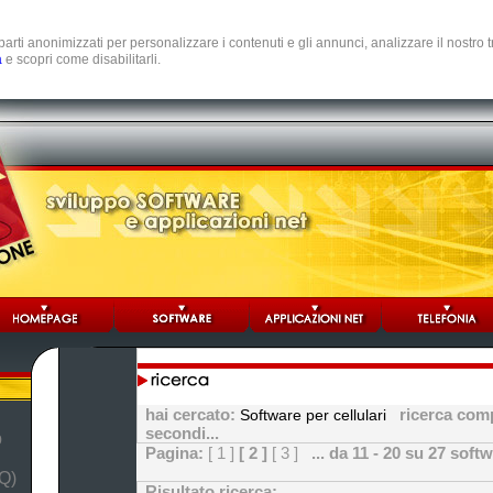
e parti anonimizzati per personalizzare i contenuti e gli annunci, analizzare il nostro
a
e scopri come disabilitarli.
hai cercato:
ricerca comp
Software per cellulari
secondi...
b
Pagina:
[ 1 ]
[ 2 ]
[ 3 ]
... da 11 - 20 su 27 soft
Q)
Risultato ricerca: