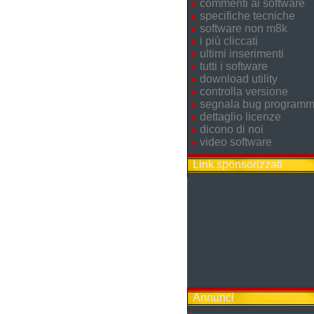
commenti ai software
specifiche tecniche
software non m8k
i più cliccati
ultimi inserimenti
tutti i software
download utility
controlla versione
segnala bug program
dettaglio licenze
dicono di noi
video software
Link sponsorizzati
Annunci