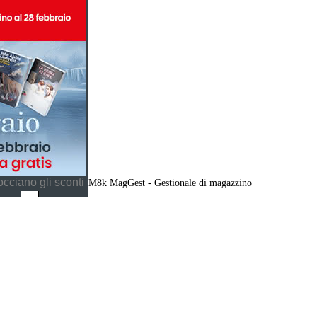
cciano gli sconti
M8k MagGest - Gestionale di magazzino