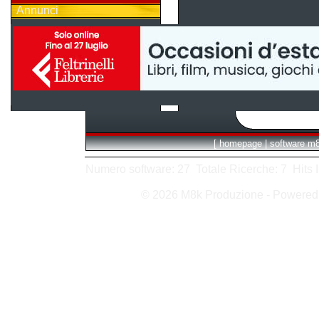
Annunci
[
homepage
|
software m
Numero software: 27 Totale Ricerche: 7 Hits In:
© 2026 M8k Produzione - Powere