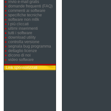
invio e-mail gratis
domande frequenti (FAQ)
commenti ai software
specifiche tecniche
software non m8k
i più cliccati
ultimi inserimenti
tutti i software
download utility
controlla versione
segnala bug programma
dettaglio licenze
dicono di noi
video software
Link sponsorizzati