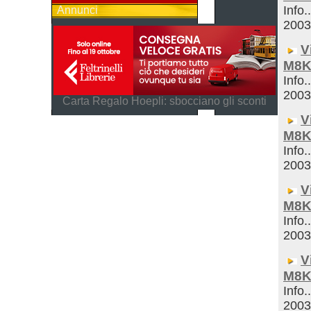
Info.
Annunci
200
V
M8K
Info.
200
Carta Regalo Hoepli: sbocciano gli sconti
V
M8K
Info.
200
V
M8K
Info.
200
V
M8K
Info.
200