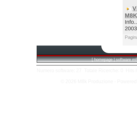
V
M8K
Info.
200
Pagin
[
homepage
|
software m
Numero software: 27 Totale Ricerche: 0 Hits In:
© 2026 M8k Produzione - Powere