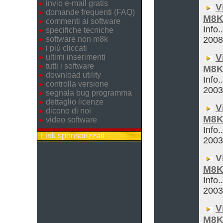
invio e-mail gratis
V
domande frequenti (FAQ)
M8K
commenti ai software
Info.
specifiche tecniche
software non m8k
200
i più cliccati
V
ultimi inserimenti
tutti i software
M8K
download utility
Info.
controlla versione
200
segnala bug programma
dettaglio licenze
V
dicono di noi
M8K
video software
Info.
Link sponsorizzati
200
V
M8K
Info.
200
V
M8K