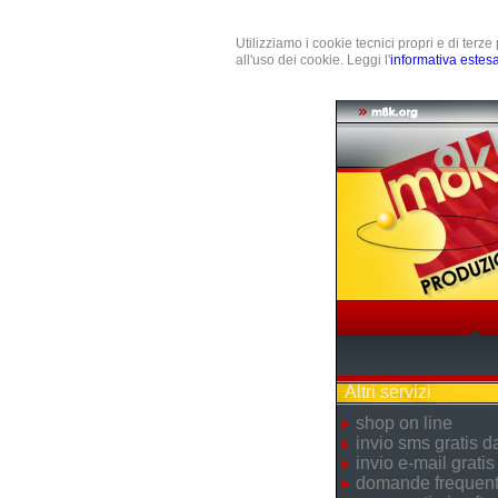
Utilizziamo i cookie tecnici propri e di terz
all'uso dei cookie. Leggi l'
informativa estes
Altri servizi
shop on line
invio sms gratis 
invio e-mail gratis
domande frequent