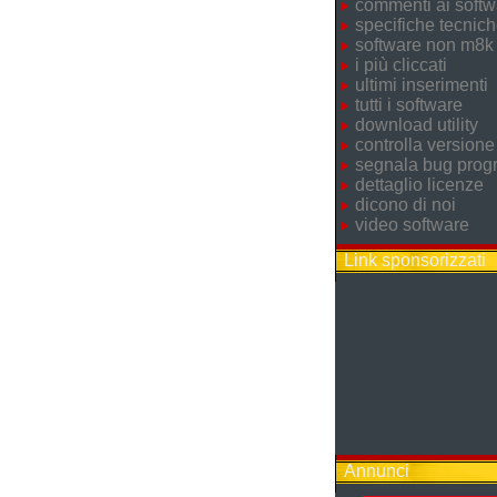
commenti ai softw
specifiche tecnic
software non m8k
i più cliccati
ultimi inserimenti
tutti i software
download utility
controlla versione
segnala bug pro
dettaglio licenze
dicono di noi
video software
Link sponsorizzati
Annunci