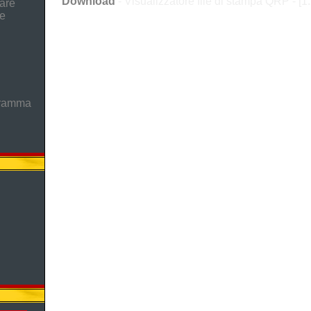
Download
- Visualizzatore file di stampa QRP - [1
are
he
gramma