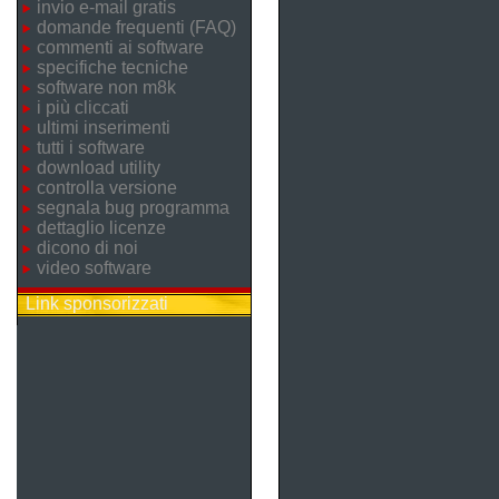
invio e-mail gratis
domande frequenti (FAQ)
commenti ai software
specifiche tecniche
software non m8k
i più cliccati
ultimi inserimenti
tutti i software
download utility
controlla versione
segnala bug programma
dettaglio licenze
dicono di noi
video software
Link sponsorizzati