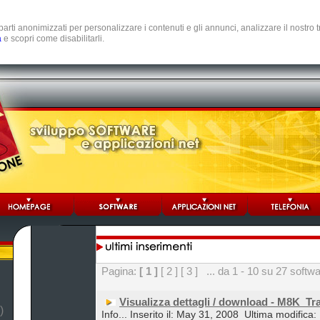
e parti anonimizzati per personalizzare i contenuti e gli annunci, analizzare il nostro
a
e scopri come disabilitarli.
Pagina:
[ 1 ]
[ 2 ]
[ 3 ]
... da 1 - 10 su 27 softw
Visualizza dettagli / download - M8K_Tr
)
Info... Inserito il: May 31, 2008
Ultima modifica: