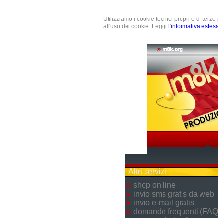
Utilizziamo i cookie tecnici propri e di terz
all'uso dei cookie. Leggi l'
informativa estes
Altri servizi
shop on line
invio sms gratis da web
invio e-mail gratis
domande frequenti (FAQ