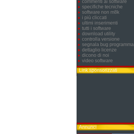
commenti ai software
specifiche tecniche
software non m8k
i più cliccati
ultimi inserimenti
tutti i software
download utility
controlla versione
segnala bug programma
dettaglio licenze
dicono di noi
video software
Link sponsorizzati
Annunci