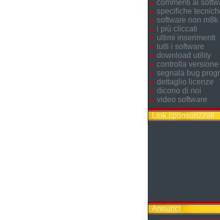
commenti ai softw
specifiche tecnich
software non m8k
i più cliccati
ultimi inserimenti
tutti i software
download utility
controlla versione
segnala bug pro
dettaglio licenze
dicono di noi
video software
Link sponsorizzati
Annunci