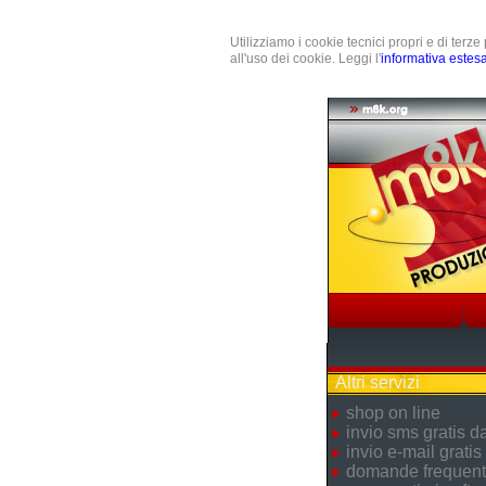
Utilizziamo i cookie tecnici propri e di terz
all'uso dei cookie. Leggi l'
informativa estes
Altri servizi
shop on line
invio sms gratis 
invio e-mail gratis
domande frequent