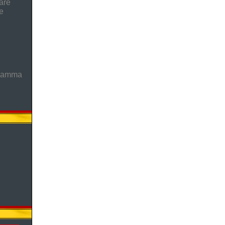
are
e
gramma