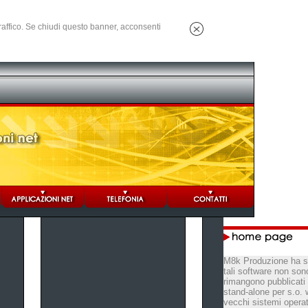
 traffico. Se chiudi questo banner, acconsenti
M8k Produzione ha sv
tali software non son
rimangono pubblicati 
stand-alone per s.o. 
vecchi sistemi operat