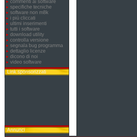
commenti ai software
specifiche tecniche
software non m8k
i più cliccati
ultimi inserimenti
tutti i software
download utility
controlla versione
segnala bug programma
dettaglio licenze
dicono di noi
video software
Link sponsorizzati
Annunci