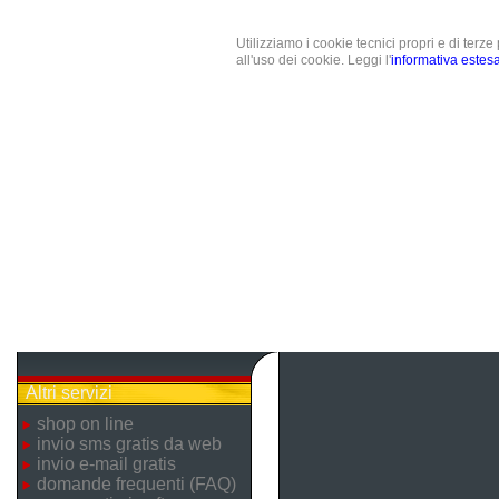
Utilizziamo i cookie tecnici propri e di terz
all'uso dei cookie. Leggi l'
informativa estes
Altri servizi
shop on line
invio sms gratis da web
invio e-mail gratis
domande frequenti (FAQ)