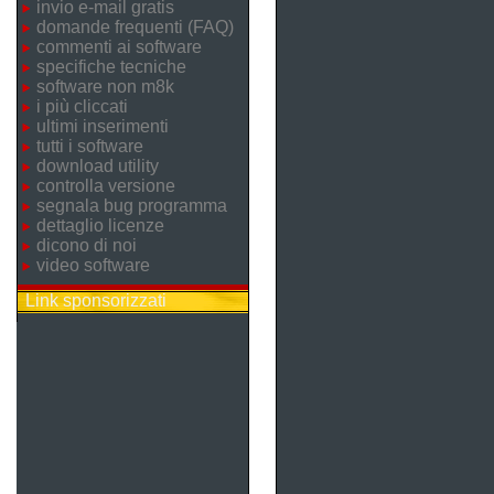
invio e-mail gratis
domande frequenti (FAQ)
commenti ai software
specifiche tecniche
software non m8k
i più cliccati
ultimi inserimenti
tutti i software
download utility
controlla versione
segnala bug programma
dettaglio licenze
dicono di noi
video software
Link sponsorizzati