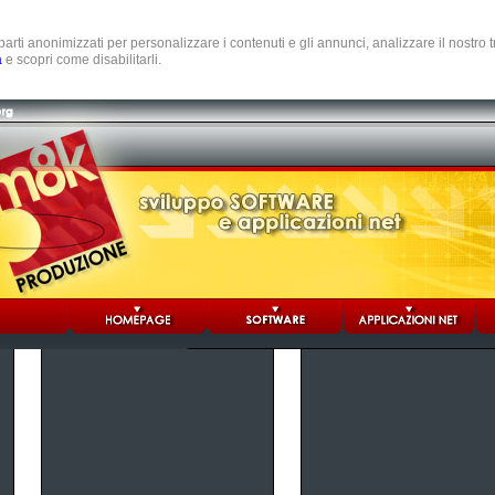
e parti anonimizzati per personalizzare i contenuti e gli annunci, analizzare il nostro
a
e scopri come disabilitarli.