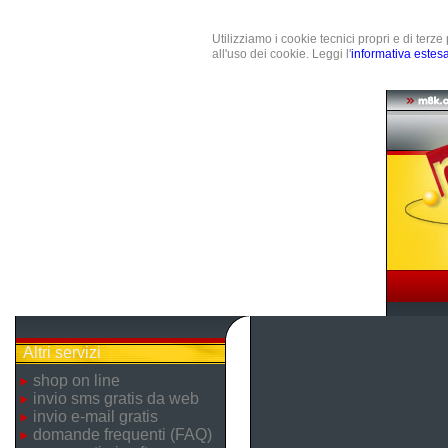
Utilizziamo i cookie tecnici propri e di terz
all'uso dei cookie. Leggi l'
informativa estes
Altri servizi
shop on line
invio sms gratis da web
invio e-mail gratis
domande frequenti (FAQ)