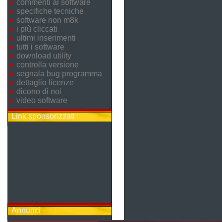
commenti ai software
specifiche tecniche
software non m8k
i più cliccati
ultimi inserimenti
tutti i software
download utility
controlla versione
segnala bug programma
dettaglio licenze
dicono di noi
video software
Link sponsorizzati
Annunci