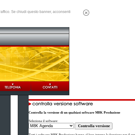
 traffico. Se chiudi questo banner, acconsenti
Controlla la versione di un qualsiasi software M8K Produzione
Seleziona il software:
Tutti i software M8K Produzione hanno al loro interno la funzione per il co