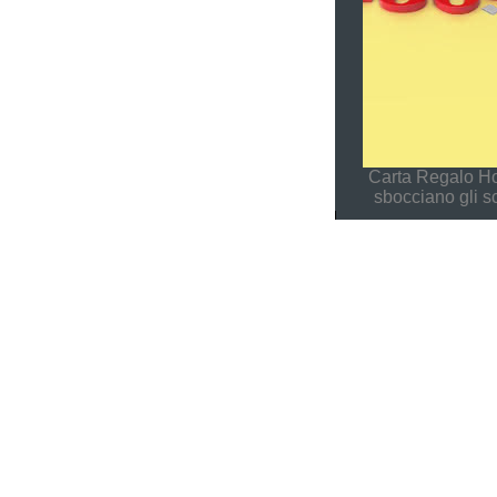
Carta Regalo Ho
sbocciano gli s