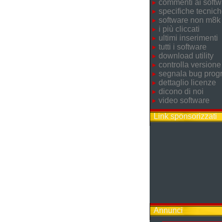
commenti ai softw
specifiche tecnic
software non m8k
i più cliccati
ultimi inserimenti
tutti i software
download utility
controlla versione
segnala bug pro
dettaglio licenze
dicono di noi
video software
Link sponsorizzati
Annunci