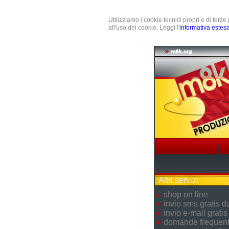
Utilizziamo i cookie tecnici propri e di terz
all'uso dei cookie. Leggi l'
informativa estes
Altri servizi
shop on line
invio sms gratis 
invio e-mail gratis
domande frequent