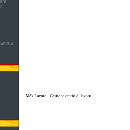
are
he
gramma
M8k Lavore - Gestione orario di lavoro