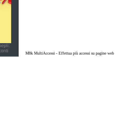
epli:
conti
M8k MultiAccessi - Effettua più accessi su pagine web