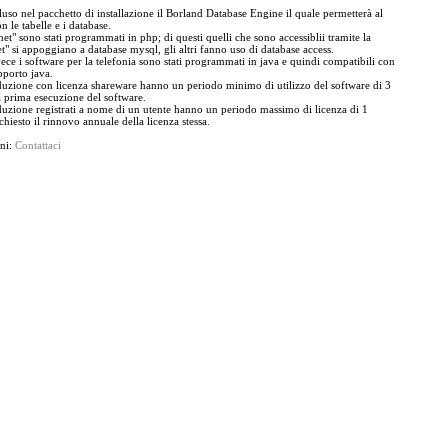
uso nel pacchetto di installazione il Borland Database Engine il quale permetterà al
n le tabelle e i database.
"net" sono stati programmati in php; di questi quelli che sono accessiblii tramite la
t" si appoggiano a database mysql, gli altri fanno uso di database access.
ece i software per la telefonia sono stati programmati in java e quindi compatibili con
upporto java.
ione con licenza shareware hanno un periodo minimo di utilizzo del software di 3
 prima esecuzione del software.
ione registrati a nome di un utente hanno un periodo massimo di licenza di 1
chiesto il rinnovo annuale della licenza stessa.
oni:
Contattaci