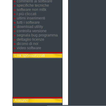
commenti ai software
specifiche tecniche
software non m8k
i più cliccati
ultimi inserimenti
tutti i software
download utility
controlla versione
segnala bug programma
dettaglio licenze
dicono di noi
video software
Link sponsorizzati
Annunci