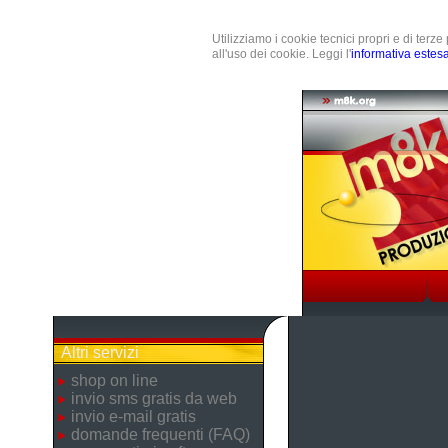
Utilizziamo i cookie tecnici propri e di terz
all'uso dei cookie. Leggi l'
informativa estes
Altri servizi
shop on line
invio sms gratis da web
invio e-mail gratis
domande frequenti (FAQ)