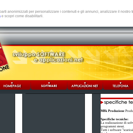
e parti anonimizzati per personalizzare i contenuti e gli annunci, analizzare il nostro
a
e scopri come disabilitarli.
M8k Produzione
Produz
Specifiche tecniche:
La realizzazione di sof
programmi stessi.
Tutti i software "scaric