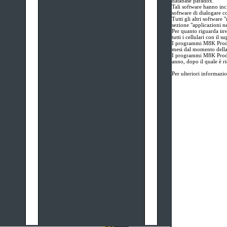
database paradox.
Tali software hanno incl
software di dialogare co
Tutti gli altri software 
sezione "applicazioni ne
Per quanto riguarda inv
tutti i cellulari con il s
I programmi M8K Produz
mesi dal momento della
I programmi M8K Produz
anno, dopo il quale è ri
Per ulteriori informazi