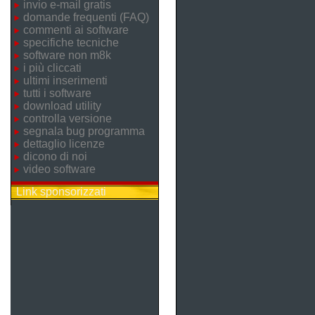
invio e-mail gratis
domande frequenti (FAQ)
commenti ai software
specifiche tecniche
software non m8k
i più cliccati
ultimi inserimenti
tutti i software
download utility
controlla versione
segnala bug programma
dettaglio licenze
dicono di noi
video software
Link sponsorizzati