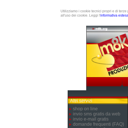
Utilizziamo i cookie tecnici propri e di terz
all'uso dei cookie. Leggi l'
informativa estes
Altri servizi
shop on line
invio sms gratis da web
invio e-mail gratis
domande frequenti (FAQ)