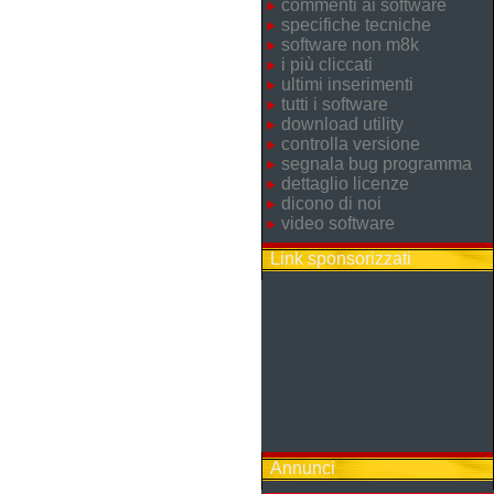
commenti ai software
specifiche tecniche
software non m8k
i più cliccati
ultimi inserimenti
tutti i software
download utility
controlla versione
segnala bug programma
dettaglio licenze
dicono di noi
video software
Link sponsorizzati
Annunci