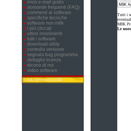
invio e-mail gratis
domande frequenti (FAQ)
commenti ai software
Tutti i 
specifiche tecniche
eventual
software non m8k
M8K Pro
i più cliccati
Le nuove
ultimi inserimenti
tutti i software
download utility
controlla versione
segnala bug programma
dettaglio licenze
dicono di noi
video software
Link sponsorizzati