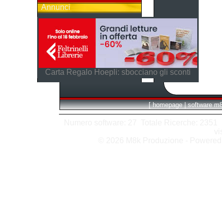
Annunci
Carta Regalo Hoepli: sbocciano gli sconti
[
homepage
|
software m
Numero software: 27 Totale Ricerche: 2351 Hit
vi
© 2026 M8k Produzione - Powere