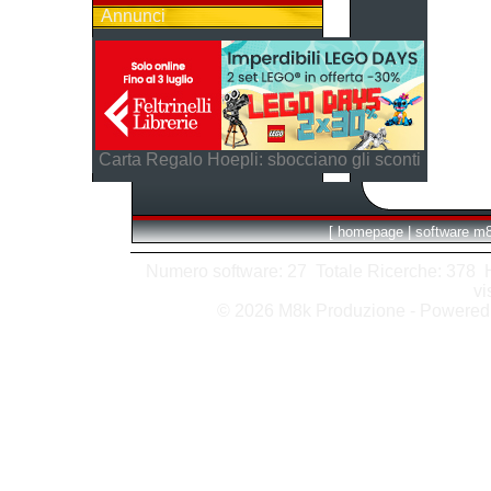
Annunci
Carta Regalo Hoepli: sbocciano gli sconti
[
homepage
|
software m
Numero software: 27 Totale Ricerche: 378 Hit
vi
© 2026 M8k Produzione - Powere