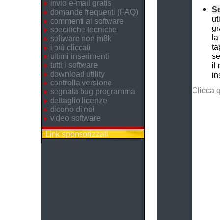
invio e-mail gratis
Se
domande frequenti (FAQ)
ut
commenti ai software
gr
specifiche tecniche
la
software non m8k
ta
i più cliccati
se
ultimi inserimenti
tutti i software
il
download utility
in
controlla versione
Clicca 
segnala bug programma
dettaglio licenze
dicono di noi
video software
Link sponsorizzati