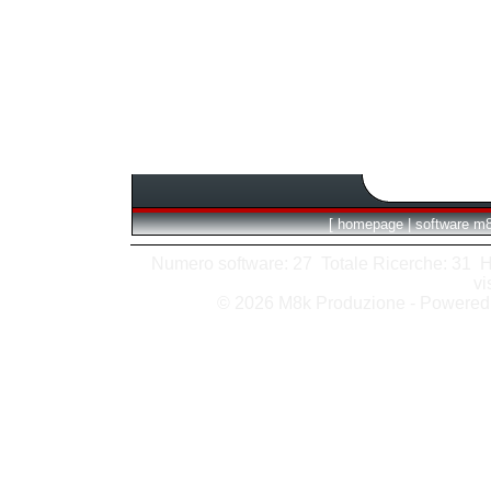
[
homepage
|
software m
Numero software: 27 Totale Ricerche: 31 Hits
vi
© 2026 M8k Produzione - Powere