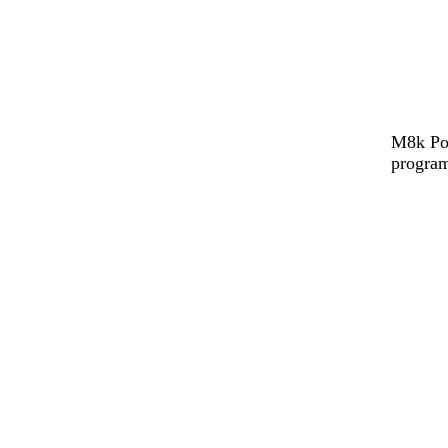
M8k Pow
program