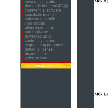
M8k Age
invio e-mail gratis
domande frequenti (FAQ)
commenti ai software
specifiche tecniche
software non m8k
i più cliccati
ultimi inserimenti
tutti i software
download utility
controlla versione
segnala bug programma
dettaglio licenze
dicono di noi
video software
Link sponsorizzati
M8k Lav