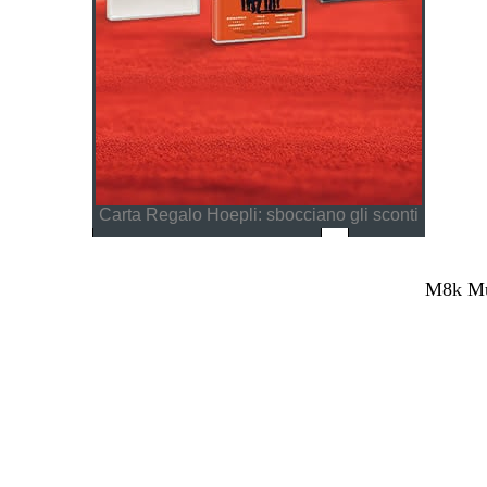
Carta Regalo Hoepli: sbocciano gli sconti
M8k Mul