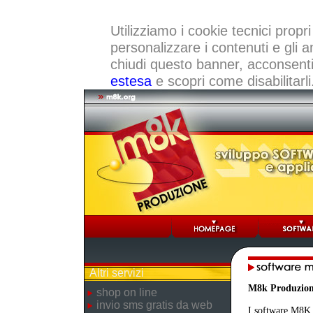
Utilizziamo i cookie tecnici propri
personalizzare i contenuti e gli a
chiudi questo banner, acconsenti a
estesa
e scopri come disabilitarli
Altri servizi
M8k Produzio
shop on line
invio sms gratis da web
I software M8K r