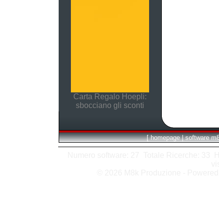
Carta Regalo Hoepli:
sbocciano gli sconti
[
homepage
|
software m
Numero software: 27 Totale Ricerche: 33 Hits
vi
© 2026 M8k Produzione - Powere