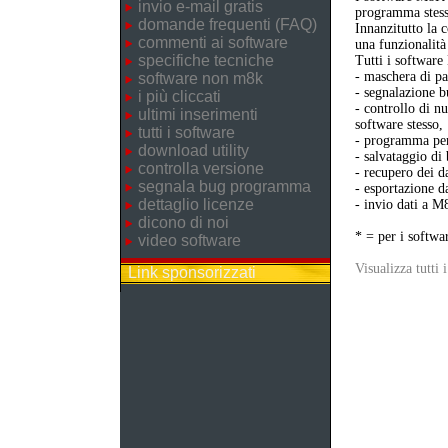
invio e-mail gratis
programma stess
domande frequenti (FAQ)
Innanzitutto la 
commenti ai software
una funzionalità
specifiche tecniche
Tutti i softwar
- maschera di pa
software non m8k
- segnalazione b
i più cliccati
- controllo di n
ultimi inserimenti
software stesso,
tutti i software
- programma per 
download utility
- salvataggio di
controlla versione
- recupero dei da
segnala bug programma
- esportazione da
dettaglio licenze
- invio dati a M
dicono di noi
* = per i softwa
video software
Visualizza tutti 
Link sponsorizzati