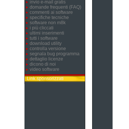
invio e-mail gratis
domande frequenti (FAQ)
commenti ai software
specifiche tecniche
software non m8k
i più cliccati
ultimi inserimenti
tutti i software
download utility
controlla versione
segnala bug programma
dettaglio licenze
dicono di noi
video software
Link sponsorizzati