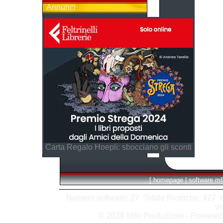
Annunci
Carta Regalo Hoepli: sbocciano gli sconti
[
homepage
|
software m
Numero software: 27 Totale Ricerche: 427 Hit
vi
© 2026 M8k Produzione - Powere