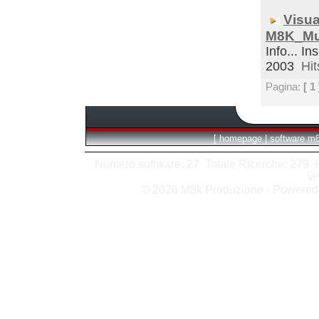
Visua
M8K_Mul
Info... In
2003
Hit
Pagina:
[ 1 
[
homepage
|
software m
Numero software: 27 Totale Ricerche: 279 Hit
vi
© 2026 M8k Produzione - Powere