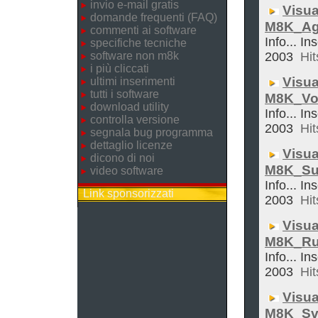
invio e-mail gratis
Visua
domande frequenti (FAQ)
M8K_Ag
commenti ai software
Info... In
specifiche tecniche
software non m8k
2003
Hit
i più cliccati
Visua
ultimi inserimenti
tutti i software
M8K_Vol
download utility
Info... In
controlla versione
2003
Hit
segnala bug programma
dettaglio licenze
Visua
dicono di noi
M8K_Su
video software
Info... In
Link sponsorizzati
2003
Hit
Visua
M8K_Ru
Info... In
2003
Hit
Visua
M8K_Sve