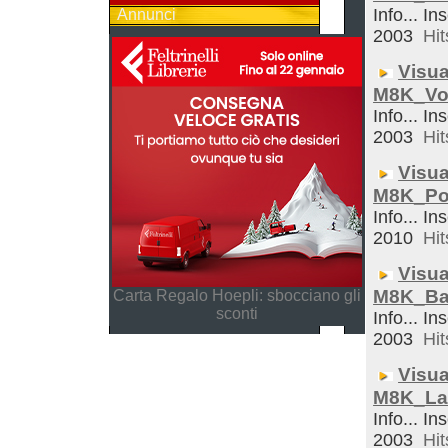
Info... In
Annunci
2003
Hit
Visua
M8K_Vo
Info... In
2003
Hit
Visua
M8K_Po
Info... In
2010
Hit
Visua
M8K_Ba
Carta Regalo Hoepli: sbocciano gli
sconti
Info... In
2003
Hit
Visua
M8K_La
Info... In
2003
Hit