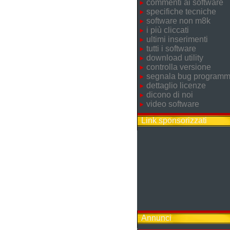
commenti ai software
specifiche tecniche
software non m8k
i più cliccati
ultimi inserimenti
tutti i software
download utility
controlla versione
segnala bug program
dettaglio licenze
dicono di noi
video software
Link sponsorizzati
Annunci