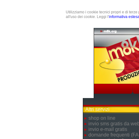
Utilizziamo i cookie tecnici propri e di terz
all'uso dei cookie. Leggi l'
informativa estes
Altri servizi
shop on line
invio sms gratis da we
invio e-mail gratis
domande frequenti (FA