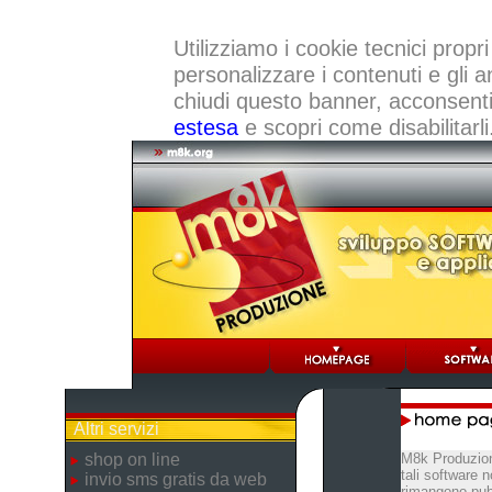
Utilizziamo i cookie tecnici propri
personalizzare i contenuti e gli a
chiudi questo banner, acconsenti a
estesa
e scopri come disabilitarli
Altri servizi
shop on line
M8k Produzion
tali software 
invio sms gratis da web
rimangono pubb