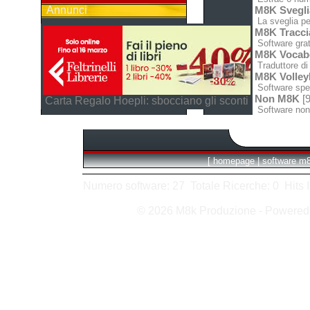
Annunci
M8K Svegli
La sveglia pe
M8K Tracci
Software grat
M8K Vocabo
Traduttore di 
M8K Volley
Software spec
Non M8K
[9
Carta Regalo Hoepli: sbocciano gli sconti
Software non
[
homepage
|
software m
Numero software: 27 Totale Ricerche: 0 Hits In:
© 2026 M8k Produzione - Powere