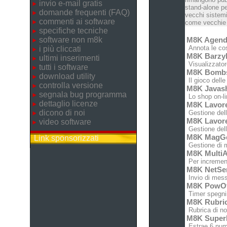
invio e-mail gratis
stand-alone pe
domande frequenti (FAQ)
vecchi sistemi
commenti ai software
come vecchie c
specifiche tecniche
software non m8k
M8K Agen
Annota le cose
i più cliccati
M8K Barz
ultimi inserimenti
Visualizzatore
tutti i software
M8K Bomb
download utility
Il gioco dell
controlla versione
M8K Javas
segnala bug programma
Lo shop on-lin
dettaglio licenze
M8K Lavor
dicono di noi
Gestione dell'
M8K Lavor
video software
Gestione dell'
M8K MagG
Link sponsorizzati
Gestione di m
M8K MultiA
Per increment
M8K NetSe
Invio di messa
M8K PowO
Timer spegnim
M8K Rubri
Rubrica di no
M8K Super
Estrae 6 nume