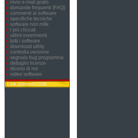
invio e-mail gratis
domande frequenti (FAQ)
commenti ai software
specifiche tecniche
software non m8k
i più cliccati
ultimi inserimenti
tutti i software
download utility
controlla versione
segnala bug programma
dettaglio licenze
dicono di noi
video software
Link sponsorizzati