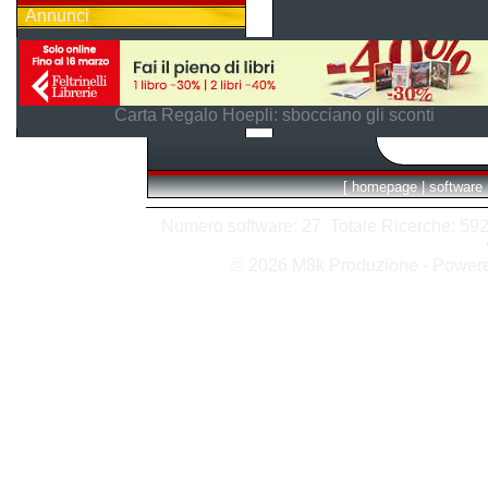
Annunci
Carta Regalo Hoepli: sbocciano gli sconti
[
homepage
|
software
Numero software: 27 Totale Ricerche: 592 H
© 2026 M8k Produzione - Power