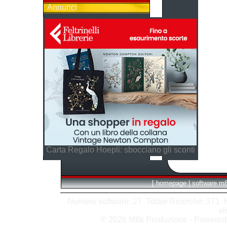
Annunci
Carta Regalo Hoepli: sbocciano gli sconti
[
homepage
|
software m
Numero software: 27 Totale Ricerche: 371 Hit
vi
© 2026 M8k Produzione - Powere