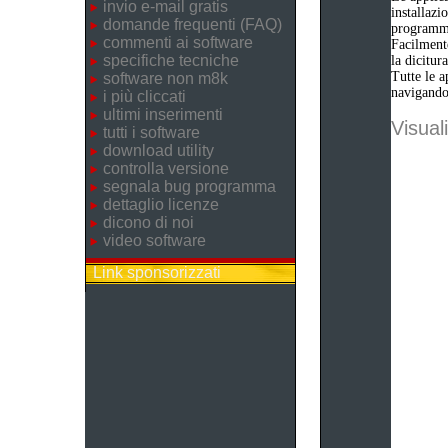
invio e-mail gratis
installazi
domande frequenti (FAQ)
programm
commenti ai software
Facilmente
specifiche tecniche
la dicitu
Tutte le a
software non m8k
navigando 
i più cliccati
ultimi inserimenti
Visuali
tutti i software
download utility
controlla versione
segnala bug programma
dettaglio licenze
dicono di noi
video software
Link sponsorizzati