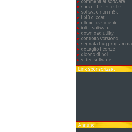
commenti ai software
specifiche tecniche
software non m8k
i più cliccati
ultimi inserimenti
tutti i software
download utility
controlla versione
segnala bug programma
dettaglio licenze
dicono di noi
video software
Link sponsorizzati
Annunci