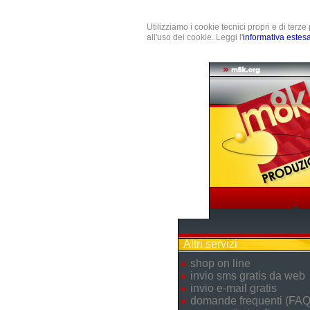
Utilizziamo i cookie tecnici propri e di terz
all'uso dei cookie. Leggi l'
informativa estes
Altri servizi
shop on line
invio sms gratis da web
invio e-mail gratis
domande frequenti (FAQ