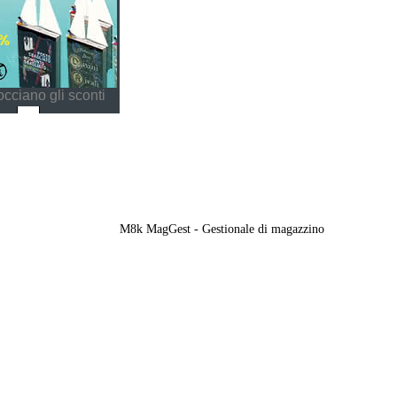
cciano gli sconti
M8k MagGest - Gestionale di magazzino