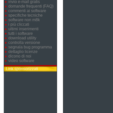
invio e-mail gratis
domande frequenti (FAQ)
commenti ai software
specifiche tecniche
software non m8k
i più cliccati
ultimi inserimenti
tutti i software
download utility
controlla versione
segnala bug programma
dettaglio licenze
dicono di noi
video software
Link sponsorizzati