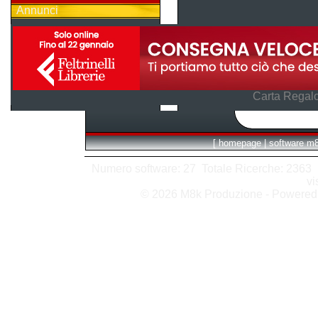
Annunci
Carta Regalo
[
homepage
|
software m
Numero software: 27 Totale Ricerche: 2363 Hit
vi
© 2026 M8k Produzione - Powere