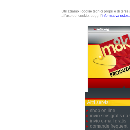
Utilizziamo i cookie tecnici propri e di terz
all'uso dei cookie. Leggi l'
informativa estes
Altri servizi
shop on line
invio sms gratis da
invio e-mail gratis
domande frequenti