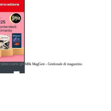
 sbocciano gli
M8k MagGest - Gestionale di magazzino