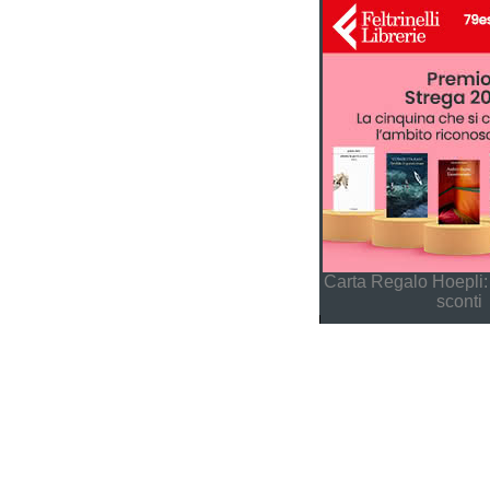
Carta Regalo Hoepli:
sconti