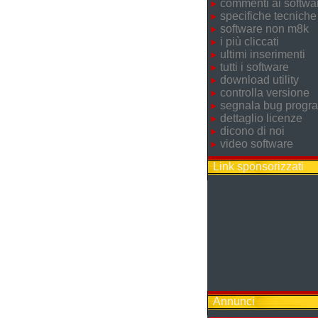
commenti ai softwa
specifiche tecniche
software non m8k
i più cliccati
ultimi inserimenti
tutti i software
download utility
controlla versione
segnala bug prog
dettaglio licenze
dicono di noi
video software
Link sponsorizzati
Annunci