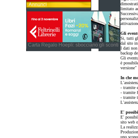
dimostrat
Annunci
limitato a
Successiva
personaliz
attivazion
Gli event
Si, tutti 
dal sito i
Carta Regalo Hoepli: sbocciano gli sconti
I dati non
backup dei
Gli eventu
è possibil
versione"
In che mo
L'assisten
- tramite 
- tramite 
- tramite 
L'assisten
E' possib
E' possibi
sito web o
La realizz
Produzione
uno scopo