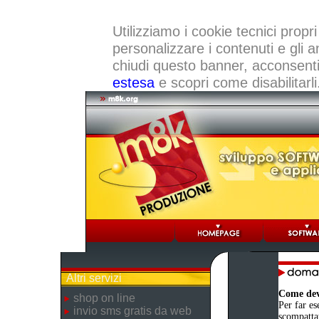
Utilizziamo i cookie tecnici propri
personalizzare i contenuti e gli a
chiudi questo banner, acconsenti a
estesa
e scopri come disabilitarli
Altri servizi
Come devo
shop on line
Per far es
invio sms gratis da web
scompattat