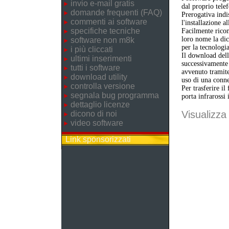
invio e-mail gratis
dal proprio telef
domande frequenti (FAQ)
Prerogativa indi
commenti ai software
l'installazione a
specifiche tecniche
Facilmente ricon
loro nome la dic
software non m8k
per la tecnologi
i più cliccati
Il download dell'
ultimi inserimenti
successivamente 
tutti i software
avvenuto tramite
download utility
uso di una conne
controlla versione
Per trasferire il
segnala bug programma
porta infrarossi 
dettaglio licenze
Visualizza 
dicono di noi
video software
Link sponsorizzati