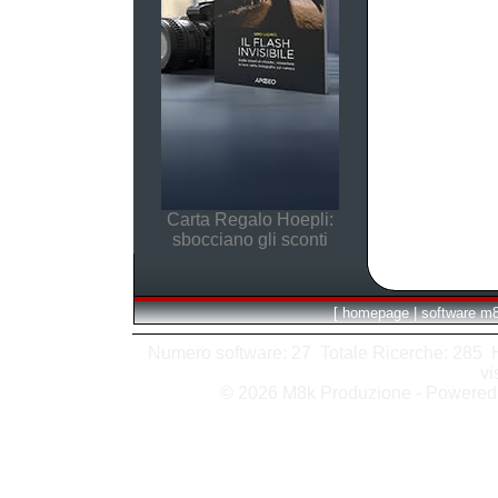
Carta Regalo Hoepli:
sbocciano gli sconti
[
homepage
|
software m
Numero software: 27 Totale Ricerche: 285 Hit
vi
© 2026 M8k Produzione - Powere