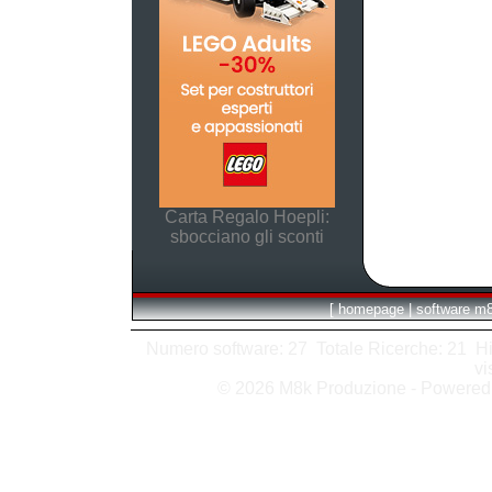
Carta Regalo Hoepli:
sbocciano gli sconti
[
homepage
|
software m
Numero software: 27 Totale Ricerche: 21 Hits
vi
© 2026 M8k Produzione - Powere