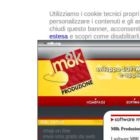
Utilizziamo i cookie tecnici propri
personalizzare i contenuti e gli a
chiudi questo banner, acconsenti a
estesa
e scopri come disabilitarli
Altri servizi
M8k Produzio
shop on line
invio sms gratis da web
I software M8K r