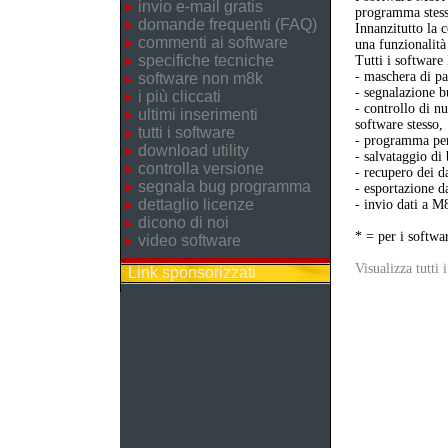
invio e-mail gratis
programma stess
domande frequenti (FAQ)
Innanzitutto la 
commenti ai software
una funzionalità
specifiche tecniche
Tutti i softwar
- maschera di pa
software non m8k
- segnalazione b
i più cliccati
- controllo di n
ultimi inserimenti
software stesso,
tutti i software
- programma per 
download utility
- salvataggio di
controlla versione
- recupero dei da
segnala bug programma
- esportazione da
dettaglio licenze
- invio dati a M
dicono di noi
* = per i softwa
video software
Visualizza tutti 
Link sponsorizzati