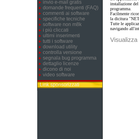
invio e-mail gratis
installazione de
domande frequenti (FAQ)
programma.
commenti ai software
Facilmente ricon
specifiche tecniche
la dicitura "NE
Tutte le applica
software non m8k
navigando all'in
i più cliccati
ultimi inserimenti
Visualizza 
tutti i software
download utility
controlla versione
segnala bug programma
dettaglio licenze
dicono di noi
video software
Link sponsorizzati