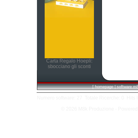
Carta Regalo Hoepli:
sbocciano gli sconti
[
homepage
|
software m
Numero software: 27 Totale Ricerche: 0 Hits In:
© 2026 M8k Produzione - Powere