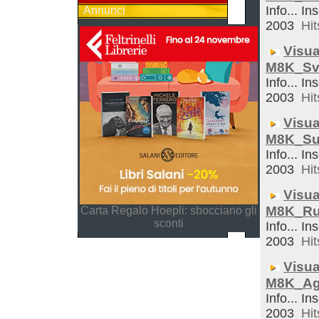
Info... In
Annunci
2003
Hit
Visua
M8K_Sve
Info... In
2003
Hit
Visua
M8K_Su
Info... In
2003
Hit
Visua
M8K_Ru
Carta Regalo Hoepli: sbocciano gli
sconti
Info... In
2003
Hit
Visua
M8K_Ag
Info... In
2003
Hit