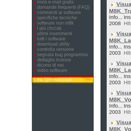
invio e-mail gratis
Visua
domande frequenti (FAQ)
M8K_Tra
commenti ai software
Info... In
specifiche tecniche
software non m8k
2008
Hit
i più cliccati
Visua
ultimi inserimenti
tutti i software
M8K_La
download utility
Info... In
controlla versione
2003
Hit
segnala bug programma
dettaglio licenze
Visua
dicono di noi
M8K_La
video software
Info... In
Link sponsorizzati
2003
Hit
Visua
M8K_Vol
Info... In
2003
Hit
Visua
M8K_Vo