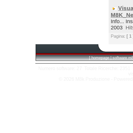
Visua
M8K_Ne
Info... In
2003
Hit
Pagina:
[ 1 
[
homepage
|
software m
Numero software: 27 Totale Ricerche: 2351 Hit
vi
© 2026 M8k Produzione - Powere