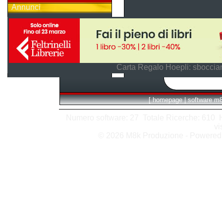
Annunci
Carta Regalo Hoepli: sboccian
[
homepage
|
software m
Numero software: 27 Totale Ricerche: 610 Hit
vi
© 2026 M8k Produzione - Powere