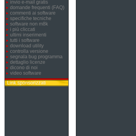
invio e-mail gratis
domande frequenti (FAQ)
commenti ai software
specifiche tecniche
software non m8k
i più cliccati
ultimi inserimenti
tutti i software
download utility
controlla versione
segnala bug programma
dettaglio licenze
dicono di noi
video software
Link sponsorizzati