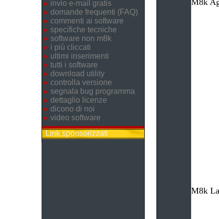
M8k Age
invio e-mail gratis
domande frequenti (FAQ)
commenti ai software
specifiche tecniche
software non m8k
i più cliccati
ultimi inserimenti
tutti i software
download utility
controlla versione
segnala bug programma
dettaglio licenze
dicono di noi
video software
Link sponsorizzati
M8k Lav