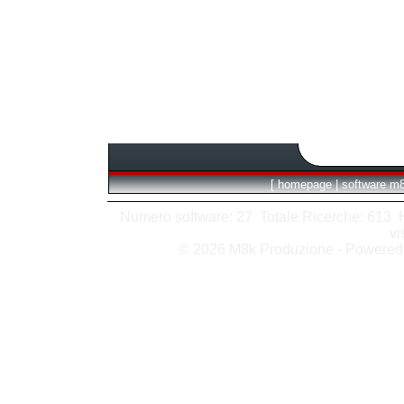
[
homepage
|
software m
Numero software: 27 Totale Ricerche: 613 Hit
vi
© 2026 M8k Produzione - Powere