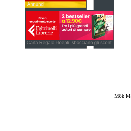
Annunci
Carta Regalo Hoepli: sbocciano gli sconti
M8k Mag