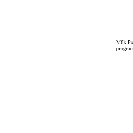
M8k Pow
program