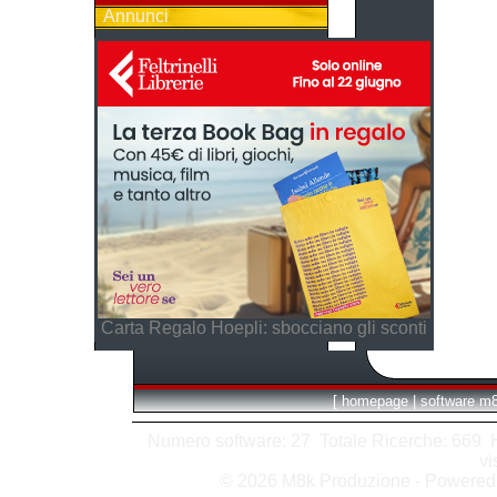
Annunci
Carta Regalo Hoepli: sbocciano gli sconti
[
homepage
|
software m
Numero software: 27 Totale Ricerche: 669 Hit
vi
© 2026 M8k Produzione - Powere