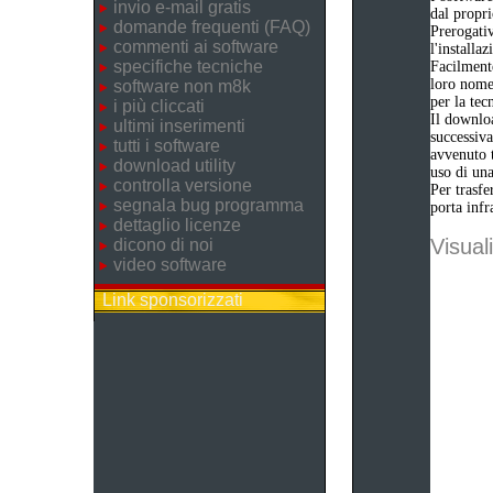
invio e-mail gratis
dal propri
domande frequenti (FAQ)
Prerogativ
commenti ai software
l'installa
specifiche tecniche
Facilmente
loro nome 
software non m8k
per la tec
i più cliccati
Il downloa
ultimi inserimenti
successiva
tutti i software
avvenuto t
download utility
uso di una
controlla versione
Per trasfe
segnala bug programma
porta infr
dettaglio licenze
Visuali
dicono di noi
video software
Link sponsorizzati