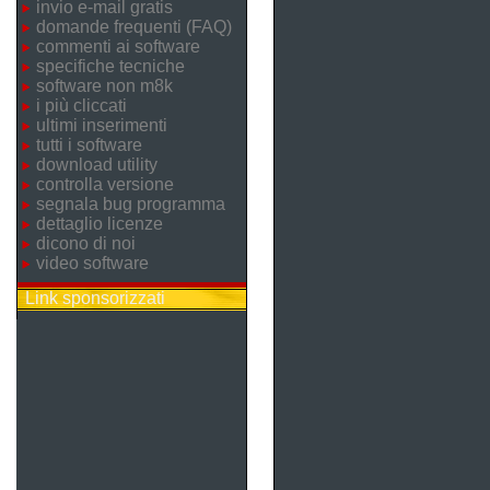
invio e-mail gratis
domande frequenti (FAQ)
commenti ai software
specifiche tecniche
software non m8k
i più cliccati
ultimi inserimenti
tutti i software
download utility
controlla versione
segnala bug programma
dettaglio licenze
dicono di noi
video software
Link sponsorizzati