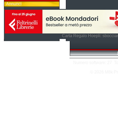
Annunci
Carta Regalo Hoepli: sboccian
Numero software: 27 Tota
© 2026 M8k Pr