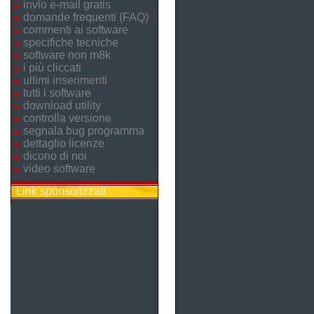
invio e-mail gratis
domande frequenti (FAQ)
commenti ai software
specifiche tecniche
software non m8k
i più cliccati
ultimi inserimenti
tutti i software
download utility
controlla versione
segnala bug programma
dettaglio licenze
dicono di noi
video software
Link sponsorizzati