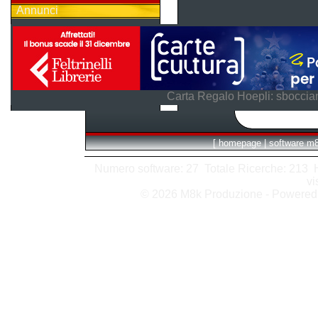
Annunci
Carta Regalo Hoepli: sboccian
[
homepage
|
software m
Numero software: 27 Totale Ricerche: 213 Hit
vi
© 2026 M8k Produzione - Powere