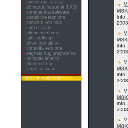
invio e-mail gratis
V
domande frequenti (FAQ)
M8K
commenti ai software
Info.
specifiche tecniche
software non m8k
200
i più cliccati
V
ultimi inserimenti
tutti i software
M8K
download utility
Info.
controlla versione
200
segnala bug programma
dettaglio licenze
V
dicono di noi
M8K
video software
Info.
Link sponsorizzati
200
V
M8K
Info.
200
V
M8K