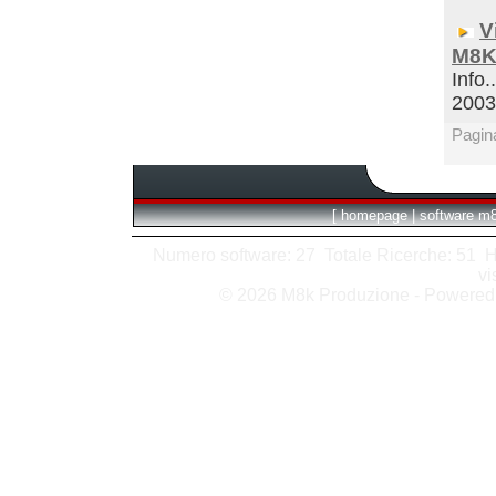
V
M8K
Info.
200
Pagin
[
homepage
|
software m
Numero software: 27 Totale Ricerche: 51 Hits
vi
© 2026 M8k Produzione - Powere