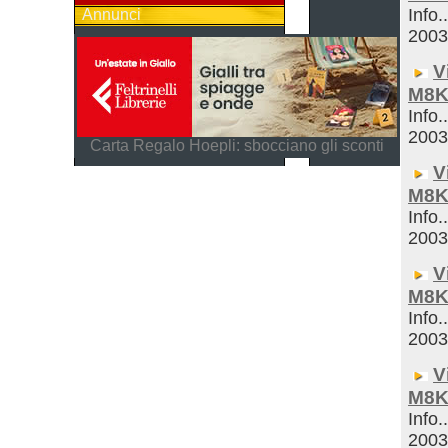
Info.
Annunci
200
V
M8K
Info.
200
Carta Regalo Hoepli: sbocciano gli sconti
V
M8K
Info.
200
V
M8K
Info.
200
V
M8K
Info.
200