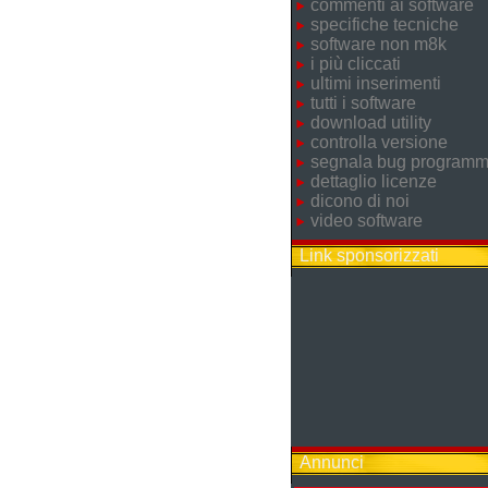
commenti ai software
specifiche tecniche
software non m8k
i più cliccati
ultimi inserimenti
tutti i software
download utility
controlla versione
segnala bug program
dettaglio licenze
dicono di noi
video software
Link sponsorizzati
Annunci