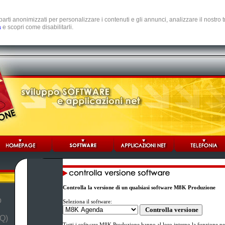
e parti anonimizzati per personalizzare i contenuti e gli annunci, analizzare il nostro
a
e scopri come disabilitarli.
Controlla la versione di un qualsiasi software M8K Produzione
b
Seleziona il software:
Q)
Tutti i software M8K Produzione hanno al loro interno la funzione per