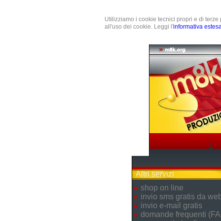
Utilizziamo i cookie tecnici propri e di terz
all'uso dei cookie. Leggi l'
informativa estes
Altri servizi
shop on line
invio sms gratis da we
invio e-mail gratis
domande frequenti (FA