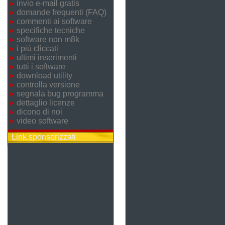
invio e-mail gratis
domande frequenti (FAQ)
commenti ai software
specifiche tecniche
software non m8k
i più cliccati
ultimi inserimenti
tutti i software
download utility
controlla versione
segnala bug programma
dettaglio licenze
dicono di noi
video software
Link sponsorizzati