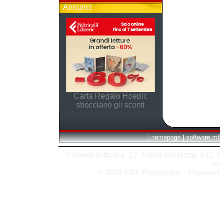
Annunci
Carta Regalo Hoepli:
sbocciano gli sconti
[
homepage
|
software m
Numero software: 27 Totale Ricerche: 932 Hit
vi
© 2026 M8k Produzione - Powere