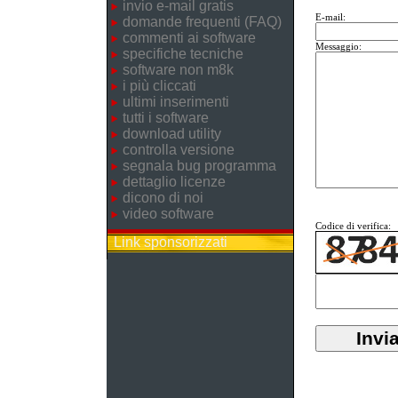
invio e-mail gratis
E-mail:
domande frequenti (FAQ)
commenti ai software
Messaggio:
specifiche tecniche
software non m8k
i più cliccati
ultimi inserimenti
tutti i software
download utility
controlla versione
segnala bug programma
dettaglio licenze
dicono di noi
video software
Codice di verifica:
Link sponsorizzati