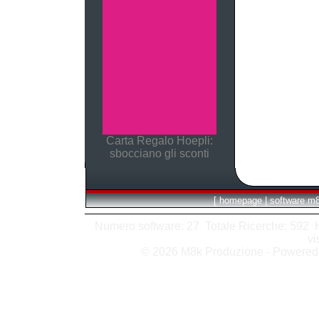
Carta Regalo Hoepli:
sbocciano gli sconti
[
homepage
|
software m
Numero software: 27 Totale Ricerche: 592 Hit
vi
© 2026 M8k Produzione - Powere