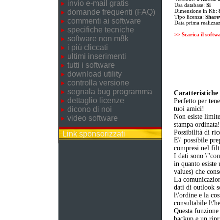
invio e-mail gratis
Usa database:
Si
domande frequenti (FAQ)
Dimensione in Kb:
Tipo licenza:
Share
commenti ai software
Data prima realizza
specifiche tecniche
>> Scarica il softw
software non m8k
i più cliccati
ultimi inserimenti
tutti i software
download utility
controlla versione
segnala bug programma
Caratteristiche 
dettaglio licenze
Perfetto per tene
dicono di noi
tuoi amici!
Non esiste limit
video software
stampa ordinata!
Possibilità di r
Link sponsorizzati
E\' possibile pre
compresi nel fil
I dati sono \"co
in quanto esiste
values) che cons
La comunicazion
dati di outlook 
l\'ordine e la co
consultabile l\'
Questa funzione 
backup e un ripri