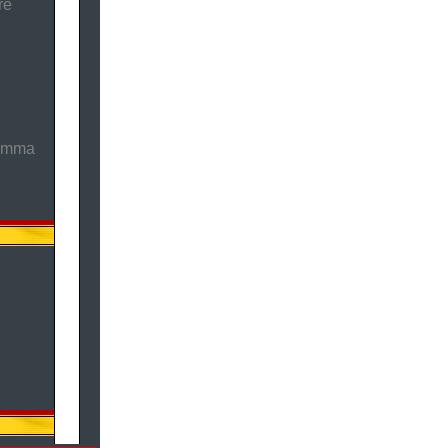
re
ramma