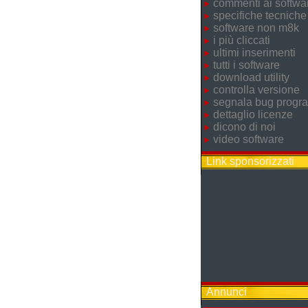
commenti ai softwa
specifiche tecniche
software non m8k
i più cliccati
ultimi inserimenti
tutti i software
download utility
controlla versione
segnala bug prog
dettaglio licenze
dicono di noi
video software
Link sponsorizzati
Annunci