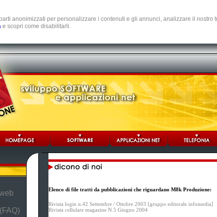
e parti anonimizzati per personalizzare i contenuti e gli annunci, analizzare il nostro
a
e scopri come disabilitarli.
Elenco di file tratti da pubblicazioni che riguardano M8k Produzione:
 web
Rivista login n.42 Settembre / Ottobre 2003 [gruppo editorale infomedia]
 (FAQ)
Rivista cellulare magazine N.5 Giugno 2004