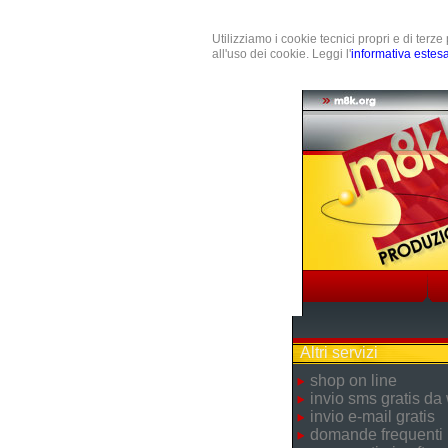
Utilizziamo i cookie tecnici propri e di terz
all'uso dei cookie. Leggi l'
informativa estes
Altri servizi
shop on line
invio sms gratis da
invio e-mail gratis
domande frequenti