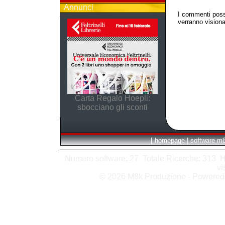
Annunci
I commenti poss
verranno visionat
Carta Regalo Hoepli:
sbocciano gli sconti
[
homepage
|
software m
Numero software: 27 Totale Ricerche: 313 Hits
vi
© 2026 M8k Produzione - Powere