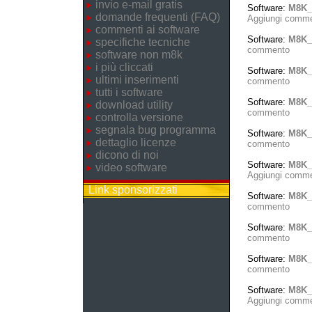
invio e-mail gratis
Software:
M8K_
domande frequenti (FAQ)
Aggiungi comm
commenti ai software
Software:
M8K_
specifiche tecniche
commento
software non m8k
i più cliccati
Software:
M8K_
ultimi inserimenti
commento
tutti i software
Software:
M8K_
download utility
commento
controlla versione
segnala bug programma
Software:
M8K_
dettaglio licenze
commento
dicono di noi
Software:
M8K_T
video software
Aggiungi comm
Link sponsorizzati
Software:
M8K_
commento
Software:
M8K_
commento
Software:
M8K_
commento
Software:
M8K_
Aggiungi comm