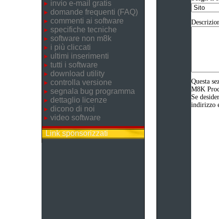
invio e-mail gratis
domande frequenti (FAQ)
commenti ai software
Descrizio
specifiche tecniche
software non m8k
i più cliccati
ultimi inserimenti
tutti i software
download utility
Questa sez
controlla versione
M8K Produz
segnala bug programma
Se desider
dettaglio licenze
indirizzo 
dicono di noi
video software
Link sponsorizzati