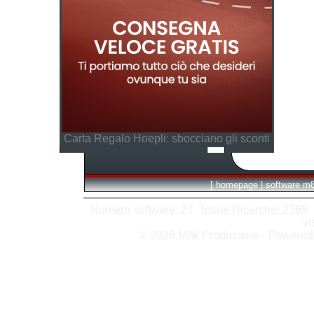
Carta Regalo Hoepli: sbocciano gli sconti
[
homepage
|
software m
Numero software: 27 Totale Ricerche: 2365 Hit
vi
© 2026 M8k Produzione - Powere